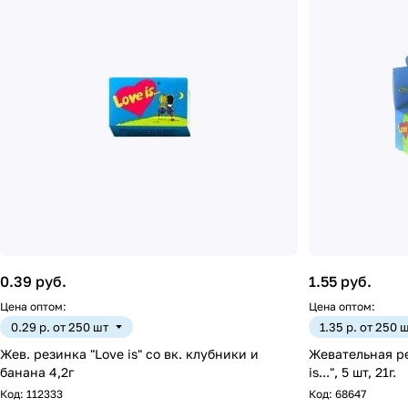
0.39 руб.
1.55 руб.
Цена оптом:
Цена оптом:
0.29 р. от 250 шт
1.35 р. от 250 
Жев. резинка "Love is" со вк. клубники и
Жевательная ре
банана 4,2г
is...", 5 шт, 21г.
Код:
112333
Код:
68647