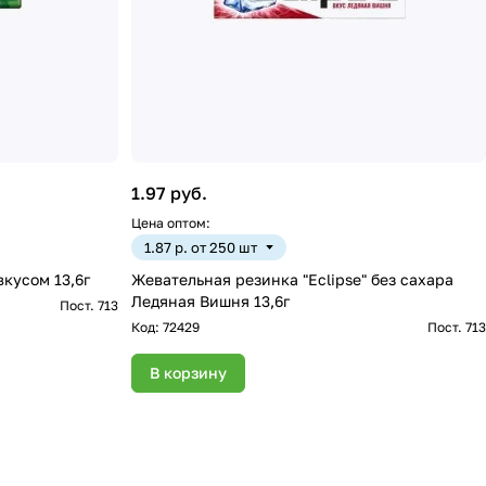
1.97 руб.
Цена оптом:
1.87 р. от 250 шт
Жеват.резинка Dirol с мятным вкусом 13,6г
Жевательная резинка "Eclipse" без сахара
Ледяная Вишня 13,6г
Пост. 713
Код:
72429
Пост. 713
В корзину