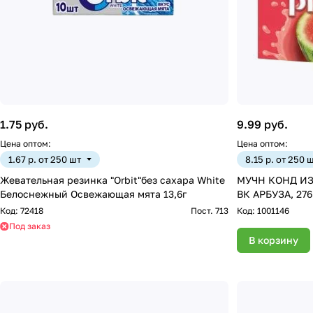
1.75 руб.
9.99 руб.
Цена оптом:
Цена оптом:
1.67 р. от 250 шт
8.15 р. от 250 
Жевательная резинка "Orbit"без сахара White
МУЧН КОНД ИЗ
Белоснежный Освежающая мята 13,6г
ВК АРБУЗА, 276
Код:
72418
Пост. 713
Код:
1001146
Под заказ
В корзину