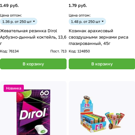
1.49 руб.
1.79 руб.
Цена оптом:
Цена оптом:
1.36 р. от 250 шт
1.48 р. от 250 шт
Жевательная резинка Dirol
Козинак арахисовый
Арбузно-дынный коктейль, 13,6
своздушными зернами риса
г
глазированный, 45г
Код:
76134
Пост. 713
Код:
124850
В корзину
В корзину
Новинка