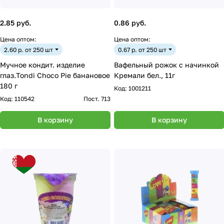
2.85 руб.
0.86 руб.
Цена оптом:
Цена оптом:
2.60 р. от 250 шт
0.67 р. от 250 шт
Мучное кондит. изделие
Вафельный рожок с начинкой
глаз.Tondi Choco Pie банановое
Кремали бел., 11г
180 г
Код:
1001211
Код:
110542
Пост. 713
В корзину
В корзину