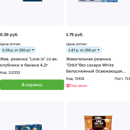
0.39 руб.
1.75 руб.
Цена оптом:
Цена оптом:
0.29 р. от 250 шт
1.67 р. от 250 шт
Жев. резинка "Love is" со вк.
Жевательная резинка
клубники и банана 4,2г
"Orbit"без сахара White
Белоснежный Освежающая
Код:
112333
мята 13,6г
Код:
72418
Пост. 71
В корзину
Под заказ