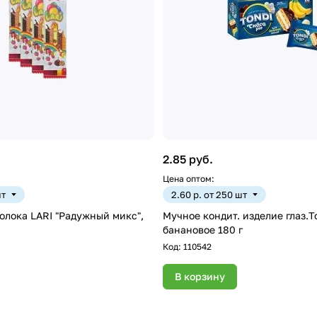
2.85 руб.
Цена оптом:
шт
2.60 р. от 250 шт
олока LARI "Радужный микс",
Мучное кондит. изделие глаз.T
банановое 180 г
Код:
110542
В корзину