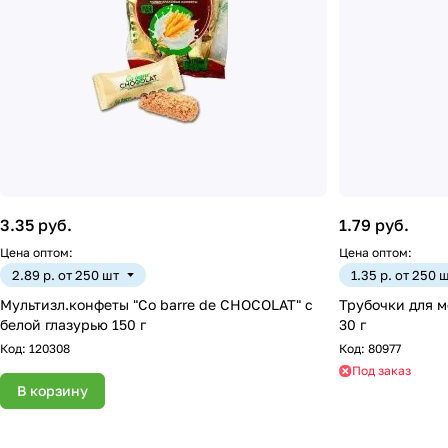
3.35 руб.
1.79 руб.
Цена оптом:
Цена оптом:
2.89 р. от 250 шт
1.35 р. от 250 
Мультизл.конфеты "Co barre de CHOCOLAT" с
Трубочки для м
белой глазурью 150 г
30 г
Код:
120308
Код:
80977
Под заказ
В корзину