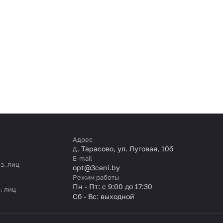
Адрес
д. Тарасово, ул. Луговая, 10б
E-mail
з. лиц
opt@3ceni.by
Режим работы
Пн - Пт: с 9:00 до 17:30
. лиц
Сб - Вс: выходной