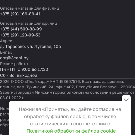
Оптовый магазин для физ. лиц
+375 (29) 169-89-41
Оптовый магазин для юр. лиц
+375 (44) 500-88-99
+375 (29) 120-99-53
Адрес
д. Тарасово, ул. Луговая, 10б
E-mail
opt@3ceni.by
Режим работы
Пн - Пт: с 9:00 до 17:30
Сб - Вс: выходной
2026 © ООО «Плэй хард» УНП 193607576. Все права защищены.
г.Минск, пер. Тучинский, 2А, офис 402, Республика Беларусь, 220004
Зарегистрирован Минским горисполкомом на основании решения от
Настройки файлов cookie
03.01.2022 г.
Функциональные
Номер телефона работников местных исполнительных и
Нажимая «Принять», вы даёте согласие на
Эти файлы необходимы для
распорядительных органов по месту государственной
обработку файлов cookie, в том числе
регистрации ООО «Плэй хард», уполномоченных рассматривать
функционирования сайта и не
статистических в соответствии с
обращения покупателей:
+375 17 323-41-58
,
+375 17 370-30-64
могут быть отключены в наших
Политикой обработки файлов cookie