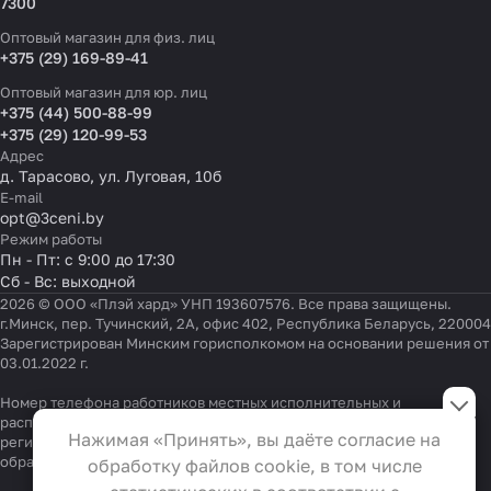
7300
Оптовый магазин для физ. лиц
+375 (29) 169-89-41
Оптовый магазин для юр. лиц
+375 (44) 500-88-99
+375 (29) 120-99-53
Адрес
д. Тарасово, ул. Луговая, 10б
E-mail
opt@3ceni.by
Режим работы
Пн - Пт: с 9:00 до 17:30
Сб - Вс: выходной
2026 © ООО «Плэй хард» УНП 193607576. Все права защищены.
г.Минск, пер. Тучинский, 2А, офис 402, Республика Беларусь, 220004
Зарегистрирован Минским горисполкомом на основании решения от
03.01.2022 г.
Настройки файлов cookie
Номер телефона работников местных исполнительных и
распорядительных органов по месту государственной
Функциональные
Нажимая «Принять», вы даёте согласие на
регистрации ООО «Плэй хард», уполномоченных рассматривать
Эти файлы необходимы для
обращения покупателей:
+375 17 323-41-58
,
+375 17 370-30-64
обработку файлов cookie, в том числе
функционирования сайта и не