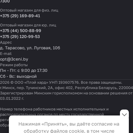
7300
Оптовый магазин для физ. лиц
+375 (29) 169-89-41
Оптовый магазин для юр. лиц
+375 (44) 500-88-99
+375 (29) 120-99-53
Адрес
д. Тарасово, ул. Луговая, 10б
E-mail
opt@3ceni.by
Режим работы
Пн - Пт: с 9:00 до 17:30
Сб - Вс: выходной
2026 © ООО «Плэй хард» УНП 193607576. Все права защищены.
г.Минск, пер. Тучинский, 2А, офис 402, Республика Беларусь, 220004
Зарегистрирован Минским горисполкомом на основании решения от
03.01.2022 г.
Настройки файлов cookie
Номер телефона работников местных исполнительных и
распорядительных органов по месту государственной
регистрации ООО «Плэй хард», уполномоченных рассматривать
Функциональные
Нажимая «Принять», вы даёте согласие на
обращения покупателей:
+375 17 323-41-58
,
+375 17 370-30-64
Эти файлы необходимы для
обработку файлов cookie, в том числе