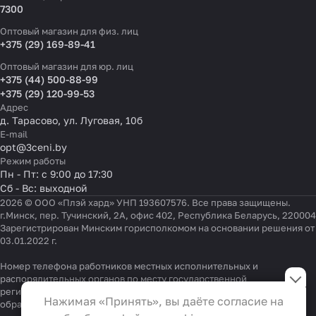
7300
Оптовый магазин для физ. лиц
+375 (29) 169-89-41
Оптовый магазин для юр. лиц
+375 (44) 500-88-99
+375 (29) 120-99-53
Адрес
д. Тарасово, ул. Луговая, 10б
E-mail
opt@3ceni.by
Режим работы
Пн - Пт: с 9:00 до 17:30
Сб - Вс: выходной
2026 © ООО «Плэй хард» УНП 193607576. Все права защищены.
г.Минск, пер. Тучинский, 2А, офис 402, Республика Беларусь, 220004
Зарегистрирован Минским горисполкомом на основании решения от
03.01.2022 г.
Настройки файлов cookie
Номер телефона работников местных исполнительных и
распорядительных органов по месту государственной
регистрации ООО «Плэй хард», уполномоченных рассматривать
Функциональные
Нажимая «Принять», вы даёте согласие на
обращения покупателей:
+375 17 323-41-58
,
+375 17 370-30-64
Эти файлы необходимы для