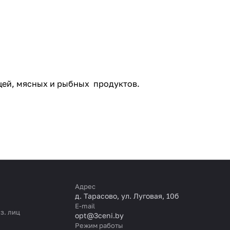
щей, мясных и рыбных продуктов.
Адрес
д. Тарасово, ул. Луговая, 10б
E-mail
з. лиц
opt@3ceni.by
Режим работы