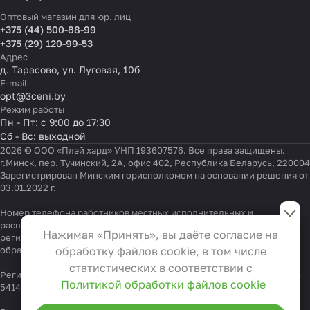
Оптовый магазин для юр. лиц
+375 (44) 500-88-99
+375 (29) 120-99-53
Адрес
д. Тарасово, ул. Луговая, 10б
E-mail
opt@3ceni.by
Режим работы
Пн - Пт: с 9:00 до 17:30
Сб - Вс: выходной
2026 © ООО «Плэй хард» УНП 193607576. Все права защищены.
г.Минск, пер. Тучинский, 2А, офис 402, Республика Беларусь, 220004
Зарегистрирован Минским горисполкомом на основании решения от
03.01.2022 г.
Настройки файлов cookie
Номер телефона работников местных исполнительных и
распорядительных органов по месту государственной
Функциональные
Нажимая «Принять», вы даёте согласие на
регистрации ООО «Плэй хард», уполномоченных рассматривать
Эти файлы необходимы для
обращения покупателей:
обработку файлов cookie, в том числе
+375 17 323-41-58
,
+375 17 370-30-64
функционирования сайта и не
статистических в соответствии с
Регистрационный номер в Торговом реестре Республики Беларусь
могут быть отключены в наших
Политикой обработки файлов cookie
541404 от 19.09.2022
системах. Вы можете настроить