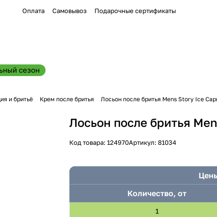
Оплата
Самовывоз
Подарочные сертификаты
ьный сезон
ия и бритьё
Крем после бритья
Лосьон после бритья Mens Story Ice Capr
Лосьон после бритья Mens
Код товара:
124970
Артикул:
81034
Цены
Количество, от
1