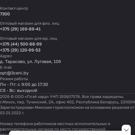
Контакт-центр
7300
Оптовый магазин для физ. лиц
+375 (29) 169-89-41
Оптовый магазин для юр. лиц
+375 (44) 500-88-99
+375 (29) 120-99-53
Адрес
д. Тарасово, ул. Луговая, 10б
E-mail
opt@3ceni.by
Режим работы
Пн - Пт: с 9:00 до 17:30
Сб - Вс: выходной
2026 © ООО «Плэй хард» УНП 193607576. Все права защищены.
г.Минск, пер. Тучинский, 2А, офис 402, Республика Беларусь, 220004
Зарегистрирован Минским горисполкомом на основании решения от
03.01.2022 г.
Номер телефона работников местных исполнительных и
Настройки файлов cookie
распорядительных органов по месту государственной
регистрации ООО «Плэй хард», уполномоченных рассматривать