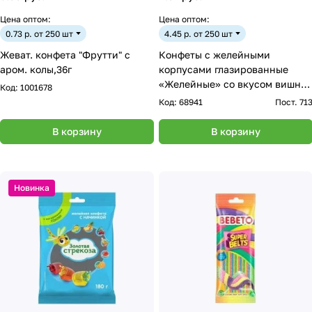
Цена оптом:
Цена оптом:
0.73 р. от 250 шт
4.45 р. от 250 шт
Жеват. конфета "Фрутти" с
Конфеты с желейными
аром. колы,36г
корпусами глазированные
«Желейные» со вкусом вишни
Код:
1001678
500г
Код:
68941
Пост. 71
В корзину
В корзину
Новинка