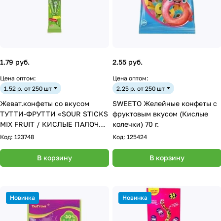
1.79 руб.
2.55 руб.
Цена оптом:
Цена оптом:
1.52 р. от 250 шт
2.25 р. от 250 шт
Жеват.конфеты со вкусом
SWEETO Желейные конфеты с
ТУТТИ-ФРУТТИ «SOUR STICKS
фруктовым вкусом (Кислые
MIX FRUIT / КИСЛЫЕ ПАЛОЧКИ
колечки) 70 г.
ФРУКТОВЫЙ МИКС» 30г
Код:
123748
Код:
125424
В корзину
В корзину
Новинка
Новинка