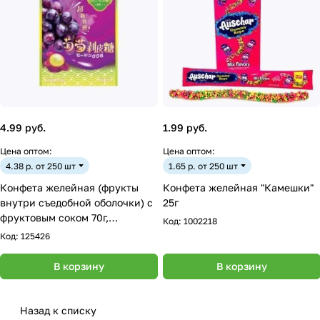
4.99 руб.
1.99 руб.
Цена оптом:
Цена оптом:
4.38 р. от 250 шт
1.65 р. от 250 шт
Конфета желейная (фрукты
Конфета желейная "Камешки"
внутри съедобной оболочки) с
25г
фруктовым соком 70г,
Код:
1002218
ВИНОГРАД
Код:
125426
В корзину
В корзину
Назад к списку