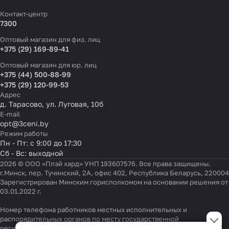
Контакт-центр
7300
Оптовый магазин для физ. лиц
+375 (29) 169-89-41
Оптовый магазин для юр. лиц
+375 (44) 500-88-99
+375 (29) 120-99-53
Адрес
д. Тарасово, ул. Луговая, 10б
E-mail
opt@3ceni.by
Режим работы
Пн - Пт: с 9:00 до 17:30
Сб - Вс: выходной
2026 © ООО «Плэй хард» УНП 193607576. Все права защищены.
г.Минск, пер. Тучинский, 2А, офис 402, Республика Беларусь, 220004
Зарегистрирован Минским горисполкомом на основании решения от
03.01.2022 г.
Номер телефона работников местных исполнительных и
Настройки файлов cookie
распорядительных органов по месту государственной
регистрации ООО «Плэй хард», уполномоченных рассматривать