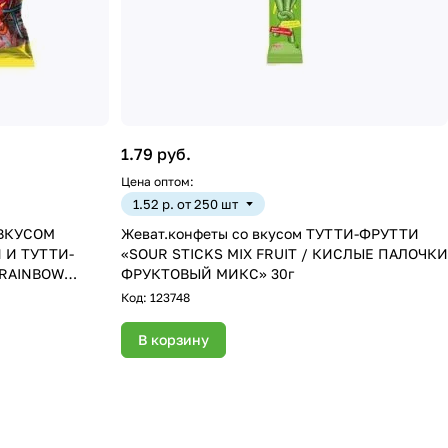
1.79 руб.
Цена оптом:
1.52 р. от 250 шт
ВКУСОМ
Жеват.конфеты со вкусом ТУТТИ-ФРУТТИ
 И ТУТТИ-
«SOUR STICKS MIX FRUIT / КИСЛЫЕ ПАЛОЧКИ
 RAINBOW
ФРУКТОВЫЙ МИКС» 30г
НЫЕ
Код:
123748
В корзину