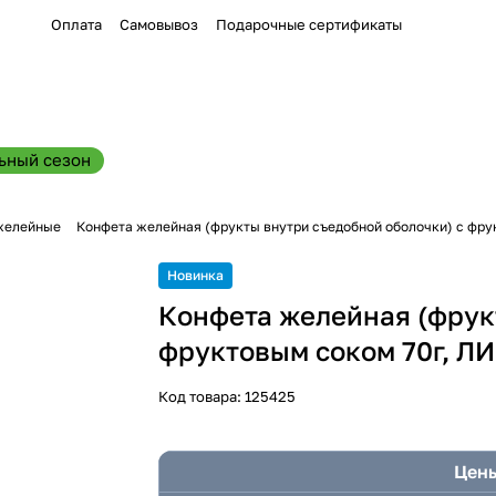
Оплата
Самовывоз
Подарочные сертификаты
ьный сезон
желейные
Конфета желейная (фрукты внутри съедобной оболочки) с фру
Новинка
Конфета желейная (фрук
фруктовым соком 70г, Л
Код товара:
125425
Цены