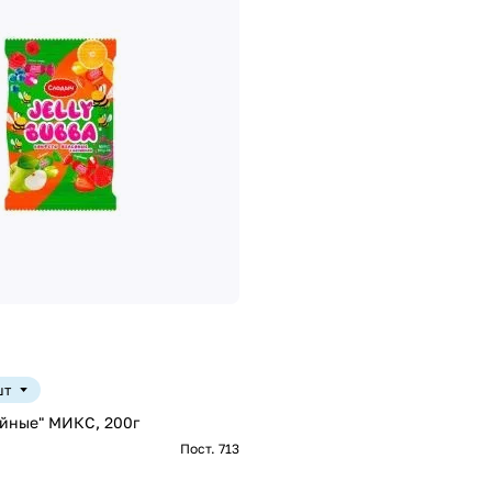
шт
йные" МИКС, 200г
Пост. 713