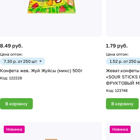
8.49 руб.
1.79 руб.
Цена оптом:
Цена оптом:
7.30 р. от 250 шт
1.52 р. от 250 
Конфета жев. Жуй Жуйсы (микс) 500г
Жеват.конфеты со вкус
«SOUR STICKS 
Код:
122228
Код:
123748
В корзину
В корзину
Новинка
Новинка