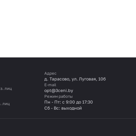
Адрес
д. Тарасово, ул. Луговая, 10б
E-mail
з. лиц
opt@3ceni.by
Режим работы
Пн - Пт: с 9:00 до 17:30
. лиц
Сб - Вс: выходной