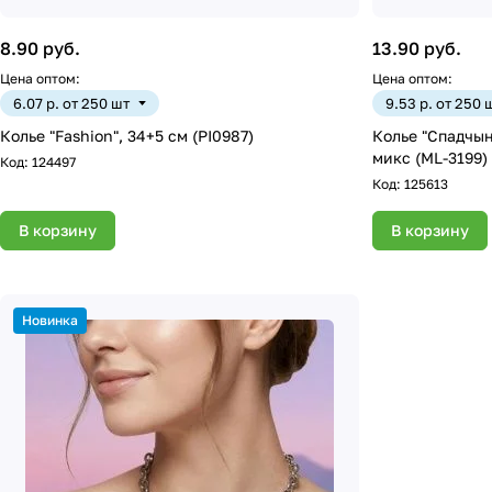
8.90 руб.
13.90 руб.
Цена оптом:
Цена оптом:
6.07 р. от 250 шт
9.53 р. от 250 
Колье "Fashion", 34+5 см (PI0987)
Колье "Спадчын
микс (ML-3199)
Код:
124497
Код:
125613
В корзину
В корзину
Новинка