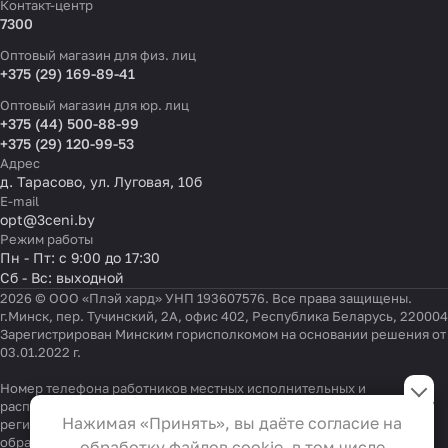
Контакт-центр
7300
Оптовый магазин для физ. лиц
+375 (29) 169-89-41
Оптовый магазин для юр. лиц
+375 (44) 500-88-99
+375 (29) 120-99-53
Адрес
д. Тарасово, ул. Луговая, 10б
E-mail
opt@3ceni.by
Режим работы
Пн - Пт: с 9:00 до 17:30
Сб - Вс: выходной
2026 © ООО «Плэй хард» УНП 193607576. Все права защищены.
г.Минск, пер. Тучинский, 2А, офис 402, Республика Беларусь, 220004
Зарегистрирован Минским горисполкомом на основании решения от
03.01.2022 г.
Настройки файлов cookie
Номер телефона работников местных исполнительных и
распорядительных органов по месту государственной
Функциональные
Нажимая «Принять», вы даёте согласие на
регистрации ООО «Плэй хард», уполномоченных рассматривать
Эти файлы необходимы для
обращения покупателей:
+375 17 323-41-58
,
+375 17 370-30-64
обработку файлов cookie, в том числе