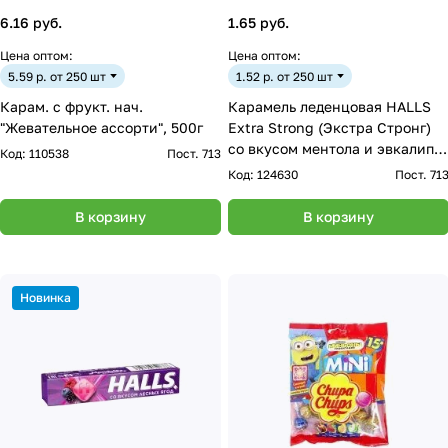
6.16 руб.
1.65 руб.
Цена оптом:
Цена оптом:
5.59 р. от 250 шт
1.52 р. от 250 шт
Карам. с фрукт. нач.
Карамель леденцовая HALLS
"Жевательное ассорти", 500г
Extra Strong (Экстра Стронг)
со вкусом ментола и эвкалипт
Код:
110538
Пост. 713
25,2г
Код:
124630
Пост. 71
В корзину
В корзину
Новинка