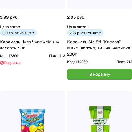
3.99 руб.
2.95 руб.
Цена оптом:
Цена оптом:
3.80 р. от 250 шт
2.77 р. от 250 шт
Карамель Чупа Чупс «Мини»
Карамель Sla Sti "Кислоп"
ассорти 90г
Микс (яблоко, вишня, черника)
200г
Код:
77309
Пост. 713
Код:
119269
Пост. 71
Под заказ
В корзину