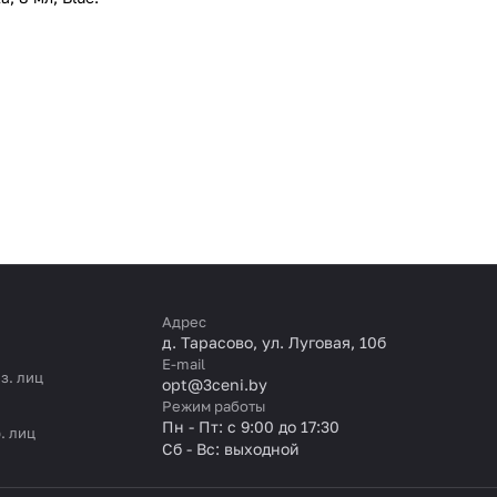
Адрес
д. Тарасово, ул. Луговая, 10б
E-mail
з. лиц
opt@3ceni.by
Режим работы
Пн - Пт: с 9:00 до 17:30
. лиц
Сб - Вс: выходной