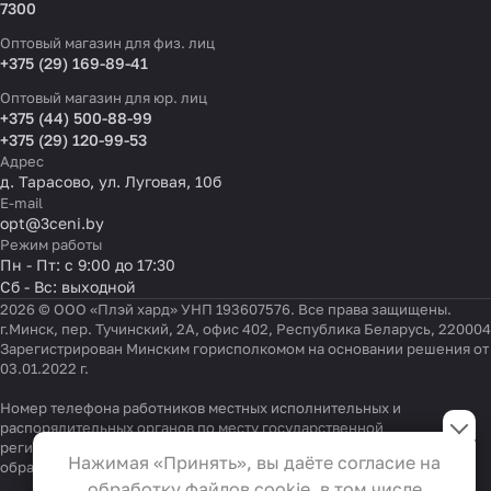
7300
Оптовый магазин для физ. лиц
+375 (29) 169-89-41
Оптовый магазин для юр. лиц
+375 (44) 500-88-99
+375 (29) 120-99-53
Адрес
д. Тарасово, ул. Луговая, 10б
E-mail
opt@3ceni.by
Режим работы
Пн - Пт: с 9:00 до 17:30
Сб - Вс: выходной
2026 © ООО «Плэй хард» УНП 193607576. Все права защищены.
г.Минск, пер. Тучинский, 2А, офис 402, Республика Беларусь, 220004
Зарегистрирован Минским горисполкомом на основании решения от
03.01.2022 г.
Настройки файлов cookie
Номер телефона работников местных исполнительных и
распорядительных органов по месту государственной
регистрации ООО «Плэй хард», уполномоченных рассматривать
Функциональные
Нажимая «Принять», вы даёте согласие на
обращения покупателей:
+375 17 323-41-58
,
+375 17 370-30-64
Эти файлы необходимы для
обработку файлов cookie, в том числе