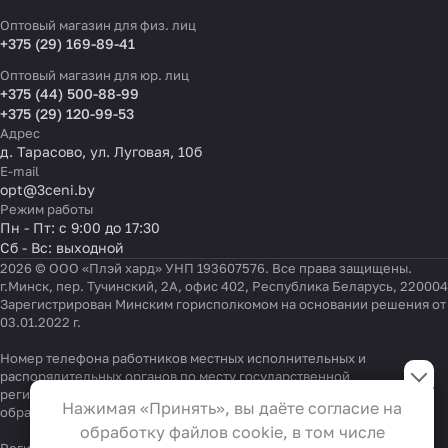
Оптовый магазин для физ. лиц
+375 (29) 169-89-41
Оптовый магазин для юр. лиц
+375 (44) 500-88-99
+375 (29) 120-99-53
Адрес
д. Тарасово, ул. Луговая, 10б
E-mail
opt@3ceni.by
Режим работы
Пн - Пт: с 9:00 до 17:30
Сб - Вс: выходной
2026 © ООО «Плэй хард» УНП 193607576. Все права защищены.
г.Минск, пер. Тучинский, 2А, офис 402, Республика Беларусь, 220004
Зарегистрирован Минским горисполкомом на основании решения от
03.01.2022 г.
Настройки файлов cookie
Номер телефона работников местных исполнительных и
распорядительных органов по месту государственной
регистрации ООО «Плэй хард», уполномоченных рассматривать
Функциональные
Нажимая «Принять», вы даёте согласие на
обращения покупателей:
+375 17 323-41-58
,
+375 17 370-30-64
Эти файлы необходимы для
обработку файлов cookie, в том числе
функционирования сайта и не