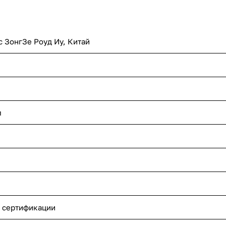
с ЗонгЗе Роуд Иу, Китай
л
 сертификации