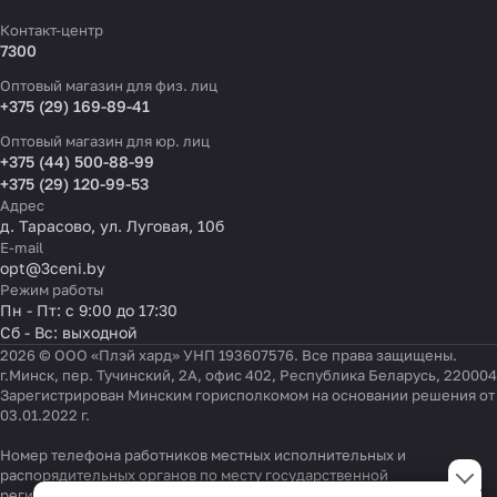
Контакт-центр
7300
Оптовый магазин для физ. лиц
+375 (29) 169-89-41
Оптовый магазин для юр. лиц
+375 (44) 500-88-99
+375 (29) 120-99-53
Адрес
д. Тарасово, ул. Луговая, 10б
E-mail
opt@3ceni.by
Режим работы
Пн - Пт: с 9:00 до 17:30
Сб - Вс: выходной
2026 © ООО «Плэй хард» УНП 193607576. Все права защищены.
г.Минск, пер. Тучинский, 2А, офис 402, Республика Беларусь, 220004
Зарегистрирован Минским горисполкомом на основании решения от
03.01.2022 г.
Номер телефона работников местных исполнительных и
Настройки файлов cookie
распорядительных органов по месту государственной
регистрации ООО «Плэй хард», уполномоченных рассматривать