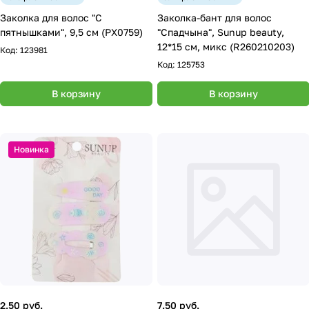
Заколка для волос "С
Заколка-бант для волос
пятнышками", 9,5 см (PX0759)
"Спадчына", Sunup beauty,
12*15 см, микс (R260210203)
Код:
123981
Код:
125753
В корзину
В корзину
Новинка
2.50 руб.
7.50 руб.