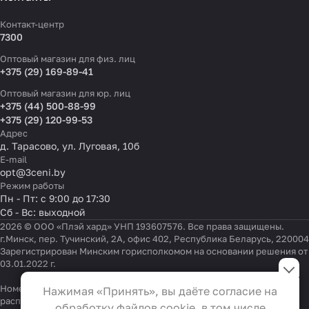
Контакт-центр
7300
Оптовый магазин для физ. лиц
+375 (29) 169-89-41
Оптовый магазин для юр. лиц
+375 (44) 500-88-99
+375 (29) 120-99-53
Адрес
д. Тарасово, ул. Луговая, 10б
E-mail
opt@3ceni.by
Режим работы
Пн - Пт: с 9:00 до 17:30
Сб - Вс: выходной
2026 © ООО «Плэй хард» УНП 193607576. Все права защищены.
г.Минск, пер. Тучинский, 2А, офис 402, Республика Беларусь, 220004
Зарегистрирован Минским горисполкомом на основании решения от
Настройки файлов cookie
03.01.2022 г.
Функциональные
Номер телефона работников местных исполнительных и
Нажимая «Принять», вы даёте согласие на
Эти файлы необходимы для
распорядительных органов по месту государственной
обработку файлов cookie, в том числе