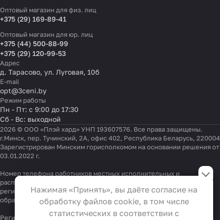
Оптовый магазин для физ. лиц
+375 (29) 169-89-41
Оптовый магазин для юр. лиц
+375 (44) 500-88-99
+375 (29) 120-99-53
Адрес
д. Тарасово, ул. Луговая, 10б
E-mail
opt@3ceni.by
Режим работы
Пн - Пт: с 9:00 до 17:30
Сб - Вс: выходной
2026 © ООО «Плэй хард» УНП 193607576. Все права защищены.
г.Минск, пер. Тучинский, 2А, офис 402, Республика Беларусь, 220004
Зарегистрирован Минским горисполкомом на основании решения от
03.01.2022 г.
Настройки файлов cookie
Номер телефона работников местных исполнительных и
распорядительных органов по месту государственной
Функциональные
Нажимая «Принять», вы даёте согласие на
регистрации ООО «Плэй хард», уполномоченных рассматривать
Эти файлы необходимы для
обращения покупателей:
+375 17 323-41-58
,
+375 17 370-30-64
обработку файлов cookie, в том числе
функционирования сайта и не
статистических в соответствии с
Регистрационный номер в Торговом реестре Республики Беларусь