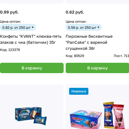
0.99 руб.
0.62 руб.
Цена оптом:
Цена оптом:
0.82 р. от 250 шт
0.56 р. от 250 шт
Конфеты "KVANT" клюква-пять
Пирожные бисквитные
злаков с чиа (батончик) 35г
"PanCake" с вареной
сгущенкой 36г
Код:
123379
Код:
80529
Пост. 71
В корзину
В корзину
Новинка