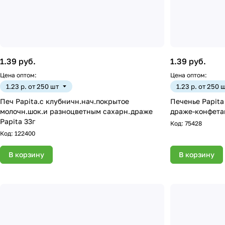
1.39 руб.
1.39 руб.
Цена оптом:
Цена оптом:
1.23 р. от 250 шт
1.23 р. от 250 
Печ Papita.с клубничн.нач.покрытое
Печенье Papita
молочн.шок.и разноцветным сахарн.драже
Papita 33г
Код:
75428
Код:
122400
В корзину
В корзину