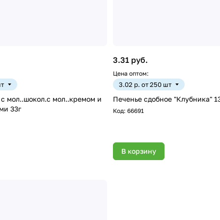
3.31 руб.
Цена оптом:
шт
3.02 р. от 250 шт
 с мол..шокол.с мол..кремом и
Печенье сдобное "Клубника" 1
драже-конфетами 33г
Код:
66691
В корзину