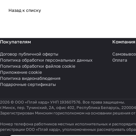
Назад к списку
Покупателям
Компания
Договор публичной оферты
Самовывоз
Политика обработки персональных данных
Оплата
Политика обработки файлов cookie
Приложение cookie
Политика видеонаблюдения
Подарочные сертификаты
2026 © ООО «Плэй хард» УНП 193607576. Все права защищены.
г.Минск, пер. Тучинский, 2А, офис 402, Республика Беларусь, 220004
Зарегистрирован Минским горисполкомом на основании решения от 0
Номер телефона работников местных исполнительных и распорядите
регистрации ООО «Плэй хард», уполномоченных рассматривать обр