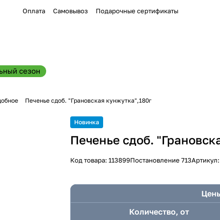
Оплата
Самовывоз
Подарочные сертификаты
ьный сезон
добное
Печенье сдоб. "Грановская кунжутка",180г
Новинка
Печенье сдоб. "Грановск
Код товара:
113899
Постановление 713
Артикул
Цены
Количество, от