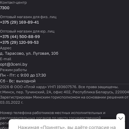
Контакт-центр
7300
Оптовый магазин для физ. лиц
+375 (29) 169-89-41
Оптовый магазин для юр. лиц
+375 (44) 500-88-99
+375 (29) 120-99-53
Адрес
д. Тарасово, ул. Луговая, 10б
E-mail
opt@3ceni.by
Режим работы
Пн - Пт: с 9:00 до 17:30
Сб - Вс: выходной
2026 © ООО «Плэй хард» УНП 193607576. Все права защищены.
г.Минск, пер. Тучинский, 2А, офис 402, Республика Беларусь, 220004
Зарегистрирован Минским горисполкомом на основании решения от
03.01.2022 г.
Номер телефона работников местных исполнительных и
Настройки файлов cookie
распорядительных органов по месту государственной
регистрации ООО «Плэй хард», уполномоченных рассматривать
Функциональные
Нажимая «Принять», вы даёте согласие на
обращения покупателей:
+375 17 323-41-58
,
+375 17 370-30-64