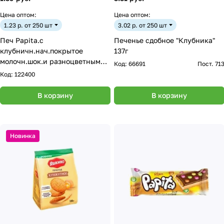
Цена оптом:
Цена оптом:
1.23 р. от 250 шт
3.02 р. от 250 шт
Печ Papita.с
Печенье сдобное "Клубника"
клубничн.нач.покрытое
137г
молочн.шок.и разноцветным
Код:
66691
Пост. 71
сахарн.драже Papita 33г
Код:
122400
В корзину
В корзину
Новинка