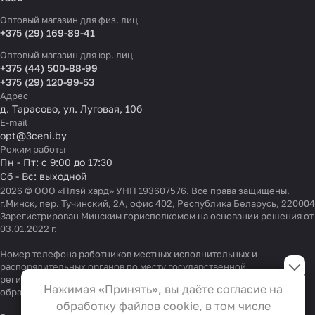
Оптовый магазин для физ. лиц
+375 (29) 169-89-41
Оптовый магазин для юр. лиц
+375 (44) 500-88-99
+375 (29) 120-99-53
Адрес
д. Тарасово, ул. Луговая, 10б
E-mail
opt@3ceni.by
Режим работы
Пн - Пт: с 9:00 до 17:30
Сб - Вс: выходной
2026 © ООО «Плэй хард» УНП 193607576. Все права защищены.
г.Минск, пер. Тучинский, 2А, офис 402, Республика Беларусь, 220004
Зарегистрирован Минским горисполкомом на основании решения от
03.01.2022 г.
Настройки файлов cookie
Номер телефона работников местных исполнительных и
распорядительных органов по месту государственной
регистрации ООО «Плэй хард», уполномоченных рассматривать
Функциональные
Нажимая «Принять», вы даёте согласие на
обращения покупателей:
+375 17 323-41-58
,
+375 17 370-30-64
Эти файлы необходимы для
обработку файлов cookie, в том числе