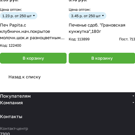
Цена оптом:
Цена оптом:
1.23 р. от 250 шт
3.45 р. от 250 шт
Печ Papita.с
Печенье сдоб. "Грановская
клубничн.нач.покрытое
кунжутка",180г
молочн.шок.и разноцветным
Код:
113899
Пост. 71
сахарн.драже Papita 33г
Код:
122400
В корзину
В корзину
Назад к списку
Покупателям
Компания
Контакты
Контакт-центр
7300