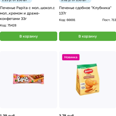
Печенье Papita с мол..шокол.с
Печенье сдобное "Клубника"
мол..кремом и драже-
137г
конфетами 33г
Код:
66691
Пост. 71
Код:
75428
В корзину
В корзину
Новинка
1.39 руб.
3.78 руб.