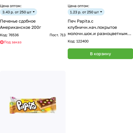
Цена оптом:
Цена оптом:
3.43 р. от 250 шт
1.23 р. от 250 шт
Печенье сдобное
Печ Papita.с
Американское 200г
клубничн.нач.покрытое
молочн.шок.и разноцветным
Код:
76536
Пост. 713
сахарн.драже Papita 33г
Код:
122400
Под заказ
В корзину