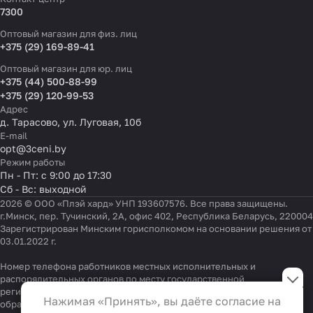
7300
Оптовый магазин для физ. лиц
+375 (29) 169-89-41
Оптовый магазин для юр. лиц
+375 (44) 500-88-99
+375 (29) 120-99-53
Адрес
д. Тарасово, ул. Луговая, 10б
E-mail
opt@3ceni.by
Режим работы
Пн - Пт: с 9:00 до 17:30
Сб - Вс: выходной
2026 © ООО «Плэй хард» УНП 193607576. Все права защищены.
г.Минск, пер. Тучинский, 2А, офис 402, Республика Беларусь, 220004
Зарегистрирован Минским горисполкомом на основании решения от
03.01.2022 г.
Настройки файлов cookie
Номер телефона работников местных исполнительных и
распорядительных органов по месту государственной
регистрации ООО «Плэй хард», уполномоченных рассматривать
Функциональные
Нажимая «Принять», вы даёте согласие на
обращения покупателей:
+375 17 323-41-58
,
+375 17 370-30-64
Эти файлы необходимы для