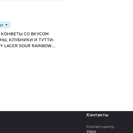
шт
 КОНФЕТЫ СО ВКУСОМ
НЫ, КЛУБНИКИ И ТУТТИ-
Y LACER SOUR RAINBOW
КИСЛЫЕ РАДУЖНЫЕ
СПАГЕТТИ» 80г ТУРЦИЯ
Контакты
Контакт-центр
7300