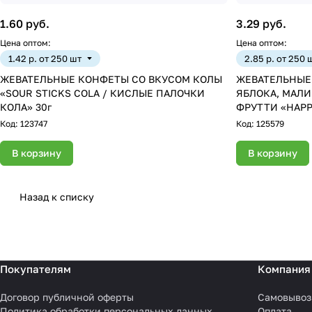
1.60 руб.
3.29 руб.
Цена оптом:
Цена оптом:
1.42 р. от 250 шт
2.85 р. от 250 
ЖЕВАТЕЛЬНЫЕ КОНФЕТЫ СО ВКУСОМ КОЛЫ
ЖЕВАТЕЛЬНЫЕ
«SOUR STICKS COLA / КИСЛЫЕ ПАЛОЧКИ
ЯБЛОКА, МАЛИ
КОЛА» 30г
ФРУТТИ «HAPP
SPAGHETTI / 
Код:
123747
Код:
125579
В корзину
В корзину
Назад к списку
Покупателям
Компания
Договор публичной оферты
Самовывоз
Политика обработки персональных данных
Оплата