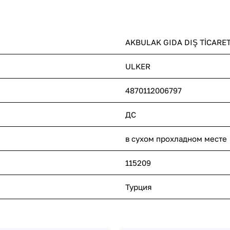
AKBULAK GIDA DIŞ TİCARET
ULKER
4870112006797
ДС
в сухом прохладном месте
115209
Турция