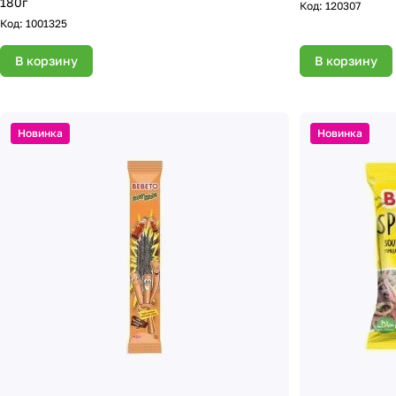
180г
Код:
120307
Код:
1001325
В корзину
В корзину
Новинка
Новинка