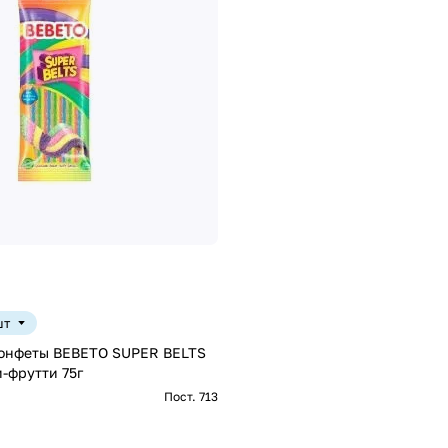
шт
онфеты ВЕВЕТО SUPER BELTS
и-фрутти 75г
Пост. 713