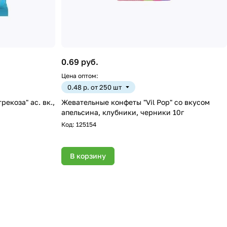
0.69 руб.
Цена оптом:
0.48 р. от 250 шт
екоза" ас. вк.,
Жевательные конфеты "Vil Pop" со вкусом
апельсина, клубники, черники 10г
Код:
125154
В корзину