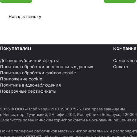
Назад к списку
Покупателям
Компания
Договор публичной оферты
Самовывоз
Политика обработки персональных данных
Оплата
Политика обработки файлов cookie
Приложение cookie
Политика видеонаблюдения
Подарочные сертификаты
2026 © ООО «Плэй хард» УНП 193607576. Все права защищены.
г.Минск, пер. Тучинский, 2А, офис 402, Республика Беларусь, 220004
Зарегистрирован Минским горисполкомом на основании решения от 0
Номер телефона работников местных исполнительных и распорядите
регистрации ООО «Плэй хард», уполномоченных рассматривать обр