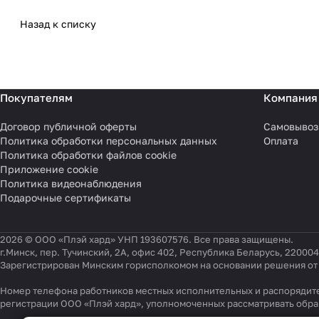
Назад к списку
Покупателям
Компания
Договор публичной оферты
Самовывоз
Политика обработки персональных данных
Оплата
Политика обработки файлов cookie
Приложение cookie
Политика видеонаблюдения
Подарочные сертификаты
2026 © ООО «Плэй хард» УНП 193607576. Все права защищены.
г.Минск, пер. Тучинский, 2А, офис 402, Республика Беларусь, 220004
Зарегистрирован Минским горисполкомом на основании решения от 0
Номер телефона работников местных исполнительных и распорядите
регистрации ООО «Плэй хард», уполномоченных рассматривать обр