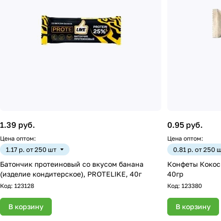
1.39 руб.
0.95 руб.
Цена оптом:
Цена оптом:
1.17 р. от 250 шт
0.81 р. от 250 
Батончик протеиновый со вкусом банана
Конфеты Кокос
(изделие кондитерское), PROTELIKE, 40г
40гр
Код:
123128
Код:
123380
В корзину
В корзину