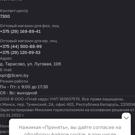
Контакт-центр
7300
Оптовый магазин для физ. лиц
+375 (29) 169-89-41
Оптовый магазин для юр. лиц
+375 (44) 500-88-99
+375 (29) 120-99-53
Адрес
д. Тарасово, ул. Луговая, 10б
E-mail
opt@3ceni.by
Режим работы
Пн - Пт: с 9:00 до 17:30
Сб - Вс: выходной
2026 © ООО «Плэй хард» УНП 193607576. Все права защищены.
г.Минск, пер. Тучинский, 2А, офис 402, Республика Беларусь, 220004
Зарегистрирован Минским горисполкомом на основании решения от
Настройки файлов cookie
03.01.2022 г.
Функциональные
Номер телефона работников местных исполнительных и
Нажимая «Принять», вы даёте согласие на
Эти файлы необходимы для
распорядительных органов по месту государственной
обработку файлов cookie, в том числе