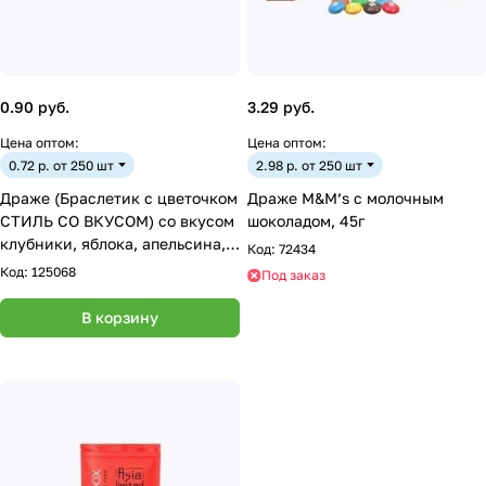
0.90 руб.
3.29 руб.
Цена оптом:
Цена оптом:
0.72 р. от 250 шт
2.98 р. от 250 шт
Драже (Браслетик с цветочком
Драже M&M’s с молочным
СТИЛЬ СО ВКУСОМ) со вкусом
шоколадом, 45г
клубники, яблока, апельсина,
Код:
72434
винограда т.м. "Конфитой"
Код:
125068
Под заказ
(12*48*14г)
В корзину