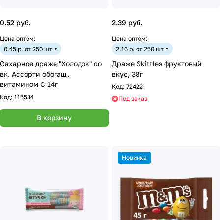
0.52 руб.
2.39 руб.
Цена оптом:
Цена оптом:
0.45 р. от 250 шт
2.16 р. от 250 шт
Сахарное драже "Холодок" со
Драже Skittles фруктовый
вк. Ассорти обогащ.
вкус, 38г
витамином С 14г
Код:
72422
Код:
115534
Под заказ
В корзину
Новинка