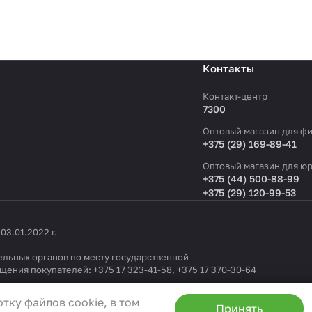
Контакты
Контакт-центр
7300
Оптовый магазин для фи
+375 (29) 169-89-41
Оптовый магазин для юр
+375 (44) 500-88-99
+375 (29) 120-99-53
3.01.2022 г.
льных органов по месту государственной
ащения покупателей:
+375 17 323-41-58
,
+375 17 370-30-64
1404 от 19.09.2022
тку файлов cookie, в том
Принять