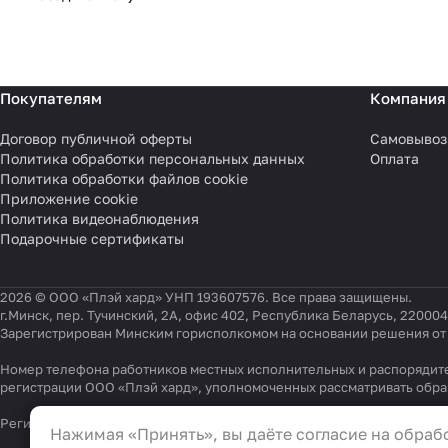
Покупателям
Компания
Договор публичной оферты
Самовывоз
Политика обработки персональных данных
Оплата
Политика обработки файлов cookie
Приложение cookie
Политика видеонаблюдения
Подарочные сертификаты
2026 © ООО «Плэй хард» УНП 193607576. Все права защищены.
г.Минск, пер. Тучинский, 2А, офис 402, Республика Беларусь, 220004
Зарегистрирован Минским горисполкомом на основании решения от 0
Номер телефона работников местных исполнительных и распорядите
регистрации ООО «Плэй хард», уполномоченных рассматривать обр
Настройки файлов cookie
Регистрационный номер в Торговом реестре Республики Беларусь 54
Нажимая «Принять», вы даёте согласие на обрабо