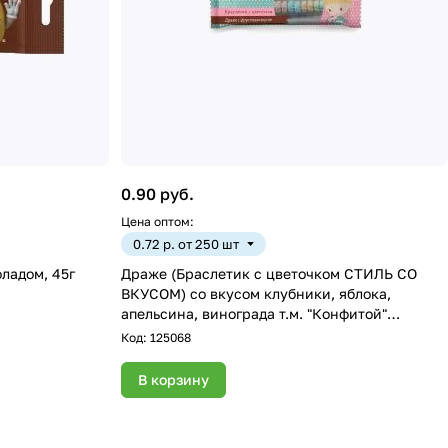
0.90 руб.
Цена оптом:
0.72 р. от 250 шт
Драже M&M’s с молочным шоколадом, 45г
Драже (Браслетик с цветочком СТИЛЬ СО
ВКУСОМ) со вкусом клубники, яблока,
апельсина, винограда т.м. "Конфитой"
(12*48*14г)
Код:
125068
В корзину