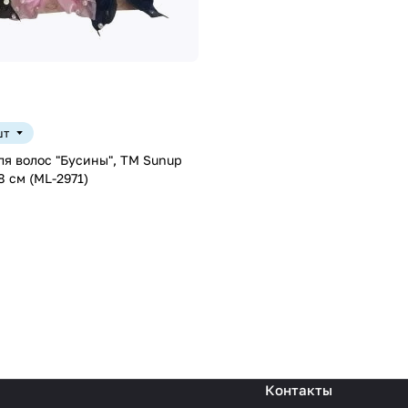
шт
ля волос "Бусины", ТМ Sunup
*8 см (ML-2971)
Контакты