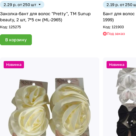
2.29 р. от 250 шт
2.19 р. от 250 
Заколка-бант для волос "Pretty", ТМ Sunup
Бант для волос на резинк
beauty, 2 шт, 7*5 см (ML-2965)
1999)
Код:
125275
Код:
121903
Под заказ
В корзину
Новинка
Новинка