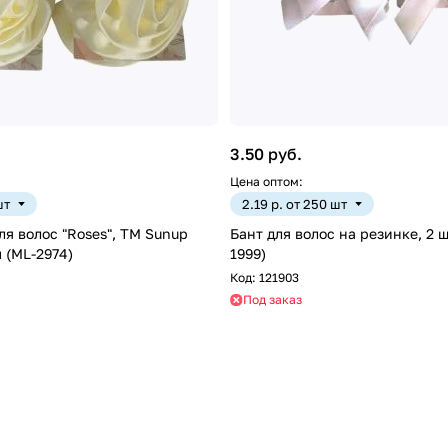
3.50 руб.
Цена оптом:
шт
2.19 р. от 250 шт
ля волос "Roses", ТМ Sunup
Бант для волос на резинке, 2 шт, 7*7 см (ML-
м (ML-2974)
1999)
Код:
121903
Под заказ