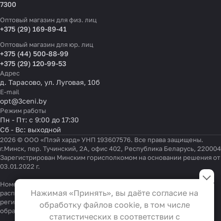
7300
Оптовый магазин для физ. лиц
+375 (29) 169-89-41
Оптовый магазин для юр. лиц
+375 (44) 500-88-99
+375 (29) 120-99-53
Адрес
д. Тарасово, ул. Луговая, 10б
E-mail
opt@3ceni.by
Режим работы
Пн - Пт: с 9:00 до 17:30
Сб - Вс: выходной
2026 © ООО «Плэй хард» УНП 193607576. Все права защищены.
г.Минск, пер. Тучинский, 2А, офис 402, Республика Беларусь, 220004
Зарегистрирован Минским горисполкомом на основании решения от
03.01.2022 г.
Настройки файлов cookie
Номер телефона работников местных исполнительных и
Функциональные
Нажимая «Принять», вы даёте согласие на
распорядительных органов по месту государственной
Эти файлы необходимы для
регистрации ООО «Плэй хард», уполномоченных рассматривать
обработку файлов cookie, в том числе
обращения покупателей:
функционирования сайта и не
+375 17 323-41-58
,
+375 17 370-30-64
статистических в соответствии с