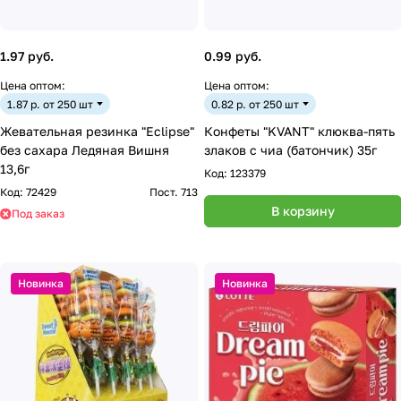
1.97 руб.
0.99 руб.
Цена оптом:
Цена оптом:
1.87 р. от 250 шт
0.82 р. от 250 шт
Жевательная резинка "Eclipse"
Конфеты "KVANT" клюква-пять
без сахара Ледяная Вишня
злаков с чиа (батончик) 35г
13,6г
Код:
123379
Код:
72429
Пост. 713
В корзину
Под заказ
Новинка
Новинка