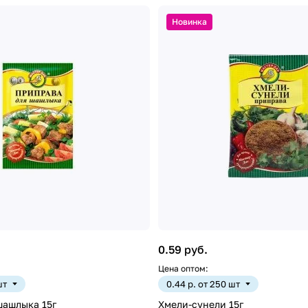
Новинка
0.59 руб.
Цена оптом:
шт
0.44 р. от 250 шт
шашлыка 15г
Хмели-сунели 15г