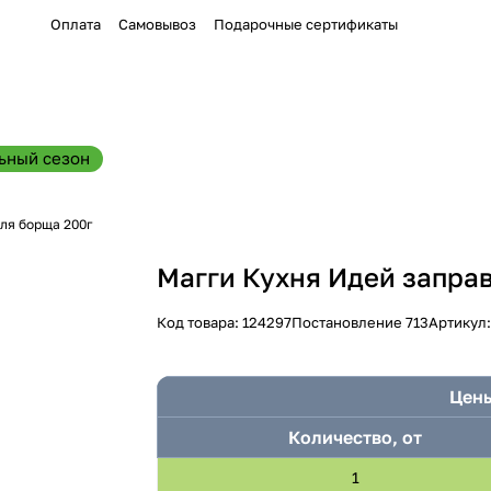
Оплата
Самовывоз
Подарочные сертификаты
ьный сезон
для борща 200г
Магги Кухня Идей запра
Код товара:
124297
Постановление 713
Артикул
Цены
Количество, от
1