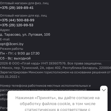
Оптовый магазин для физ. лиц
+375 (29) 169-89-41
Оптовый магазин для юр. лиц
+375 (44) 500-88-99
+375 (29) 120-99-53
Адрес
д. Тарасово, ул. Луговая, 10б
E-mail
opt@3ceni.by
Режим работы
Пн - Пт: с 9:00 до 17:30
Сб - Вс: выходной
2026 © ООО «Плэй хард» УНП 193607576. Все права защищены.
г.Минск, пер. Тучинский, 2А, офис 402, Республика Беларусь, 220004
Зарегистрирован Минским горисполкомом на основании решения от
03.01.2022 г.
Настройки файлов cookie
Номер телефона работников местных исполнительных и
распорядительных органов по месту государственной
регистрации ООО «Плэй хард», уполномоченных рассматривать
Функциональные
Нажимая «Принять», вы даёте согласие на
обращения покупателей:
+375 17 323-41-58
,
+375 17 370-30-64
Эти файлы необходимы для
обработку файлов cookie, в том числе
функционирования сайта и не
Регистрационный номер в Торговом реестре Республики Беларусь
статистических в соответствии с