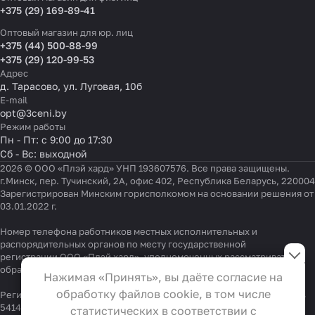
+375 (29) 169-89-41
Оптовый магазин для юр. лиц
+375 (44) 500-88-99
+375 (29) 120-99-53
Адрес
д. Тарасово, ул. Луговая, 10б
E-mail
opt@3ceni.by
Режим работы
Пн - Пт: с 9:00 до 17:30
Сб - Вс: выходной
2026 © ООО «Плэй хард» УНП 193607576. Все права защищены.
г.Минск, пер. Тучинский, 2А, офис 402, Республика Беларусь, 220004
Зарегистрирован Минским горисполкомом на основании решения от
03.01.2022 г.
Номер телефона работников местных исполнительных и
Настройки файлов cookie
распорядительных органов по месту государственной
регистрации ООО «Плэй хард», уполномоченных рассматривать
Функциональные
обращения покупателей:
+375 17 323-41-58
,
+375 17 370-30-64
Нажимая «Принять», вы даёте согласие на
Эти файлы необходимы для
обработку файлов cookie, в том числе
Регистрационный номер в Торговом реестре Республики Беларусь
функционирования сайта и не
541404 от 19.09.2022
статистических в соответствии с