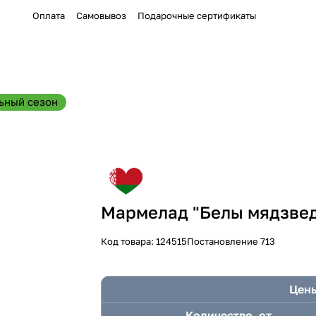
Оплата
Самовывоз
Подарочные сертификаты
ьный сезон
Мармелад "Белы мядзведз
Код товара:
124515
Постановление 713
Цены
Количество, от