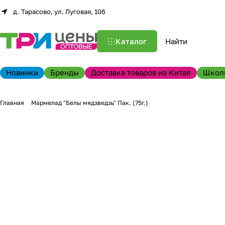
д. Тарасово, ул. Луговая, 10б
Каталог
Новинки
Бренды
Доставка товаров из Китая
Школ
Главная
Мармелад "Белы мядзведзь" Пак. (75г.)