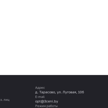
Адрес
д. Тарасово, ул. Луговая, 10б
E-mail
з. лиц
opt@3ceni.by
Режим работы