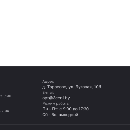
Адрес
д. Тарасово, ул. Луговая, 10б
E-mail
з. лиц
opt@3ceni.by
Режим работы
Пн - Пт: с 9:00 до 17:30
. лиц
Сб - Вс: выходной