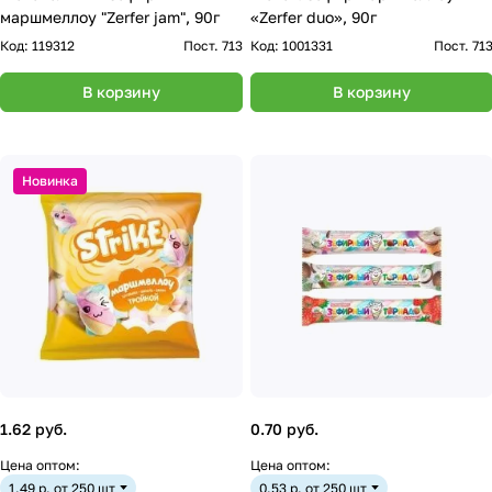
маршмеллоу "Zerfer jam", 90г
«Zerfer duo», 90г
Код:
119312
Пост. 713
Код:
1001331
Пост. 71
В корзину
В корзину
Новинка
1.62 руб.
0.70 руб.
Цена оптом:
Цена оптом:
1.49 р. от 250 шт
0.53 р. от 250 шт