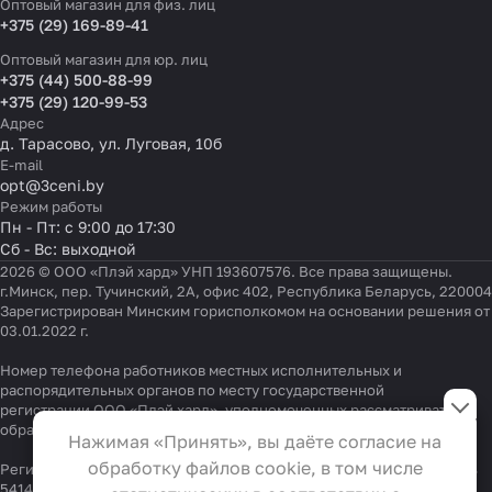
Оптовый магазин для физ. лиц
+375 (29) 169-89-41
Оптовый магазин для юр. лиц
+375 (44) 500-88-99
+375 (29) 120-99-53
Адрес
д. Тарасово, ул. Луговая, 10б
E-mail
opt@3ceni.by
Режим работы
Пн - Пт: с 9:00 до 17:30
Сб - Вс: выходной
2026 © ООО «Плэй хард» УНП 193607576. Все права защищены.
г.Минск, пер. Тучинский, 2А, офис 402, Республика Беларусь, 220004
Зарегистрирован Минским горисполкомом на основании решения от
03.01.2022 г.
Номер телефона работников местных исполнительных и
Настройки файлов cookie
распорядительных органов по месту государственной
регистрации ООО «Плэй хард», уполномоченных рассматривать
Функциональные
обращения покупателей:
+375 17 323-41-58
,
+375 17 370-30-64
Нажимая «Принять», вы даёте согласие на
Эти файлы необходимы для
обработку файлов cookie, в том числе
Регистрационный номер в Торговом реестре Республики Беларусь
функционирования сайта и не
541404 от 19.09.2022