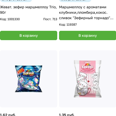
Жеват. зефир маршмеллоу Trio,
Маршмеллоу с ароматами
90г
клубники,пломбира,кокос.
сливок "Зефирный торнадо"
Код:
1001330
Пост. 713
10гр.
Код:
119387
В корзину
В корзину
1.62 руб.
1.35 руб.