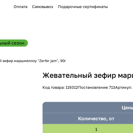
Оплата
Самовывоз
Подарочные сертификаты
ьный сезон
 зефир маршмеллоу "Zerfer jam", 90г
Жевательный зефир маршм
Код товара:
119312
Постановление 713
Артикул
Цены
Количество, от
1