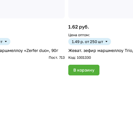
1.62 руб.
Цена оптом:
шт
1.49 р. от 250 шт
аршмеллоу «Zerfer duo», 90г
Жеват. зефир маршмеллоу Trio,
Пост. 713
Код:
1001330
В корзину