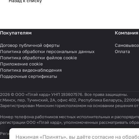
Назад к списку
Покупателям
Компания
Договор публичной оферты
Самовывоз
Политика обработки персональных данных
Оплата
Политика обработки файлов cookie
Приложение cookie
Политика видеонаблюдения
Подарочные сертификаты
2026 © ООО «Плэй хард» УНП 193607576. Все права защищены.
г.Минск, пер. Тучинский, 2А, офис 402, Республика Беларусь, 220004
Зарегистрирован Минским горисполкомом на основании решения от 0
Номер телефона работников местных исполнительных и распорядите
регистрации ООО «Плэй хард», уполномоченных рассматривать обр
Настройки файлов cookie
Регистрационный номер в Торговом реестре Республики Беларусь 54
Нажимая «Принять», вы даёте согласие на обрабо