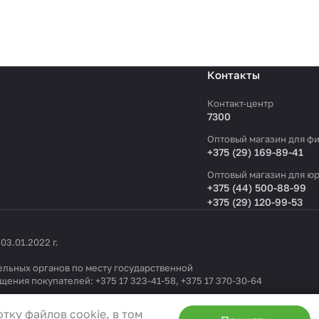
Контакты
Контакт-центр
7300
Оптовый магазин для фи
+375 (29) 169-89-41
Оптовый магазин для юр
+375 (44) 500-88-99
+375 (29) 120-99-53
3.01.2022 г.
льных органов по месту государственной
ащения покупателей:
+375 17 323-41-58
,
+375 17 370-30-64
1404 от 19.09.2022
тку файлов cookie, в том